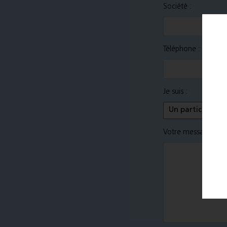
Société :
Téléphone :
Je suis :
Votre message
*
: