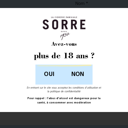
Nom
*
:
Adresse de courriel
*
:
Avez-vous
plus de 18 ans ?
NON
En entrant sur le site vous acceptez les conditions d'utilisation et
la politique de confidentialité
Pour rappel : l'abus d'alcool est dangereux pour la
santé, à consommer avec modération