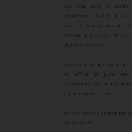
Nos minis cidres se veulen
désaltérants
! Tant de qualités q
résister, et de ne pas avoir envie d
retrouver un large choix de nos
c
de la
maison Sorre
.
Nous avons mis du coeur à vous 
et raffiné
qui puisse êtr
circonstance
. Vous pourrez ainsi
pour le
déguster frais
.
Un petit format
à consommer se
plaisirs variés.