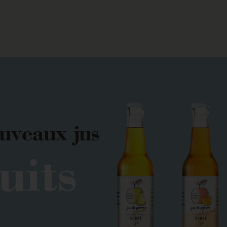
uveaux jus
uits