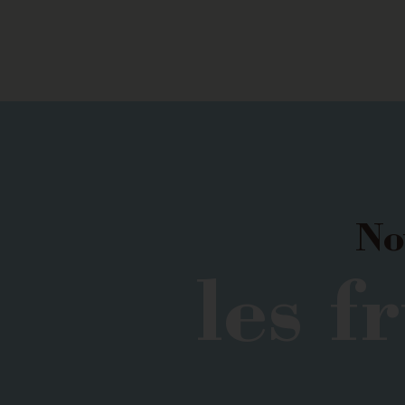
No
les fr