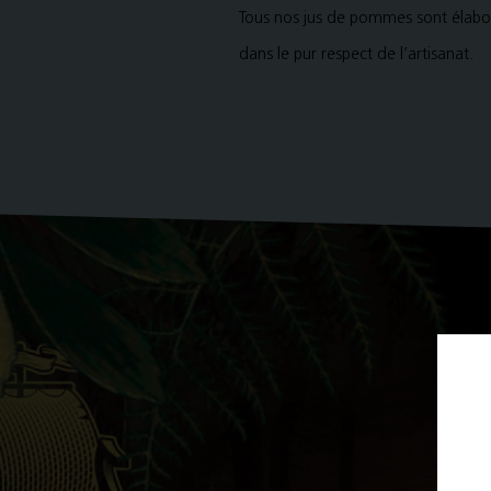
Tous nos jus de pommes sont élabo
dans le pur respect de l’artisanat.