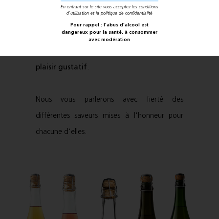
Venez découvrir les
cuvées contemporaines
,
En entrant sur le site vous acceptez les conditions
d'utilisation et la politique de confidentialité
ou bien encore les
cuvées d'exception
, en
Pour rappel : l'abus d'alcool est
dangereux pour la santé, à consommer
passant par les
cuvées de saison
et les
avec modération
cuvées tradition
, pour votre plus grand
plaisir gustatif
.
Nous vous parlerons avec fierté des
différentes saveurs mises à l'honneur pour
chacune d'elles.